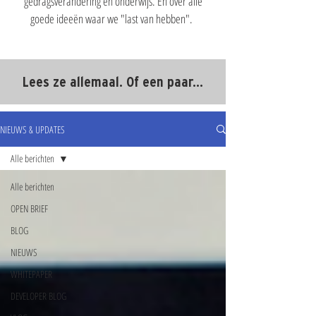
gedragsverandering en onderwijs. En over alle
goede ideeën waar we "last van hebben".
Lees ze allemaal. Of een paar...
NIEUWS & UPDATES
Alle berichten
Alle berichten
OPEN BRIEF
BLOG
NIEUWS
WHITEPAPER
DEVELOPER BLOG