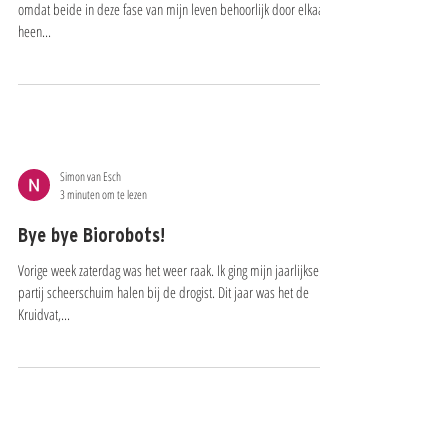
Zowel privé als zakelijk heb ik genoeg om handen deze zomer. En
omdat beide in deze fase van mijn leven behoorlijk door elkaar
heen...
Simon van Esch
3 minuten om te lezen
Bye bye Biorobots!
Vorige week zaterdag was het weer raak. Ik ging mijn jaarlijkse
partij scheerschuim halen bij de drogist. Dit jaar was het de
Kruidvat,...