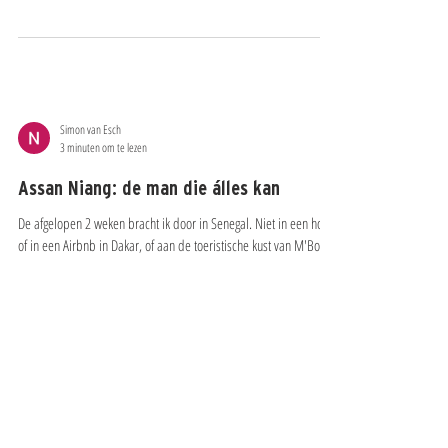
communicatiecongres in Berlijn van afgelopen week was het weer
raak: de millennials....
Simon van Esch
3 minuten om te lezen
Assan Niang: de man die álles kan
De afgelopen 2 weken bracht ik door in Senegal. Niet in een hotel
of in een Airbnb in Dakar, of aan de toeristische kust van M'Bour,
maar...