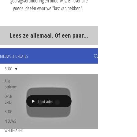
gedragsverandering en onderwijs. En over alle
goede ideeën waar we "last van hebben".
Lees ze allemaal. Of een paar...
NIEUWS & UPDATES
BLOG
Alle
berichten
OPEN
Load video
BRIEF
BLOG
NIEUWS
WHITEPAPER