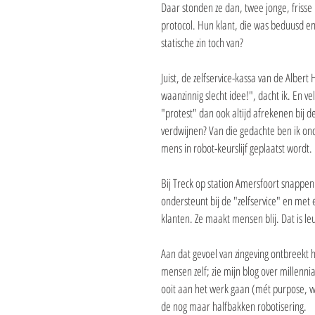
Daar stonden ze dan, twee jonge, frisse
protocol. Hun klant, die was beduusd en
statische zin toch van?
Juist, de zelfservice-kassa van de Albe
waanzinnig slecht idee!", dacht ik. En vele
"protest" dan ook altijd afrekenen bij de
verdwijnen? Van die gedachte ben ik ond
mens in robot-keurslijf geplaatst wordt.
Bij Treck op station Amersfoort snappen 
ondersteunt bij de "zelfservice" en met 
klanten. Ze maakt mensen blij. Dat is le
Aan dat gevoel van zingeving ontbreekt 
mensen zelf; zie mijn blog over millennia
ooit aan het werk gaan (mét purpose, wel
de nog maar halfbakken robotisering.