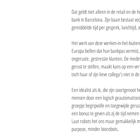
Dat geldt niet alleen in de retail en d
bank in Barcelona. Zijn baan bestaat vo
gemiddelde tijd per gesprek, lunchtijd,
Het werk van deze werken-in-het-buiten
Europa bellen dat hun bankpas vermist, 
ongeruste, gestresste klanten. De mede
gerust te stellen, maakt kans op een ve
toch haar of zijn lieve collega's niet in d
Een idealist als ik, die zijn soortgenoot
mensen door een logisch geautomatiseer
groepje begripvolle en toegewijde gerust
een bonus te geven als zij de tijd neme
Laat robots het ons maar gemakkelijk m
purpose, minder biorobots.