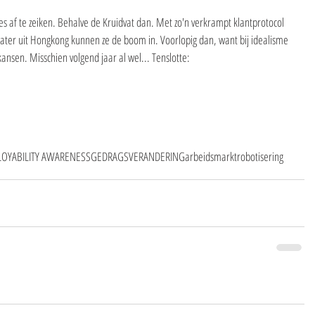
es af te zeiken. Behalve de Kruidvat dan. Met zo'n verkrampt klantprotocol 
ater uit Hongkong kunnen ze de boom in. Voorlopig dan, want bij idealisme 
ansen. Misschien volgend jaar al wel... Tenslotte:
OYABILITY AWARENESS
GEDRAGSVERANDERING
arbeidsmarkt
robotisering