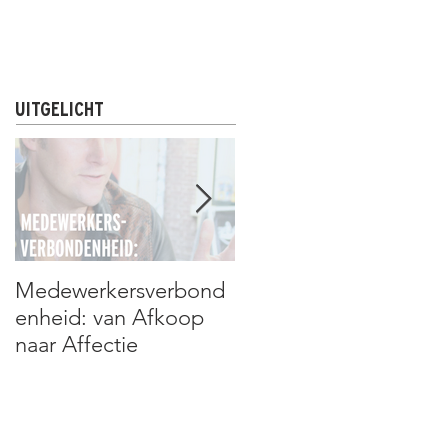
R
NIEUWS & UPDATES
CONTACT
UITGELICHT
Medewerkersverbond
Assan Niang: de man
enheid: van Afkoop
die álles kan
naar Affectie