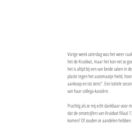
Vorige week zaterdag was het weer raak. I
het de Kruidvat, maar het kon net zo goed
het is altijd bij een van beide zaken in
plastic tegen het automaatje hield, hoo
aankoop en tot ziens". Een luttele seco
van haar collega-kassière.
Prachtig als ze mij echt dankbaar voor 
dat de omzetcijfers van Kruidvat filiaal
komen? Of zouden ze aandelen hebben in