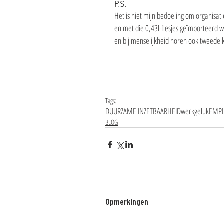
P.S.
Het is niet mijn bedoeling om organisati
en met die 0,43l-flesjes geïmporteerd w
en bij menselijkheid horen ook tweede k
Tags:
DUURZAME INZETBAARHEID
werkgeluk
EMPL
BLOG
Opmerkingen