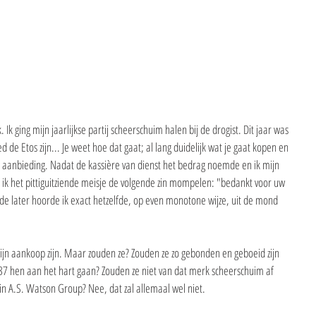
k ging mijn jaarlijkse partij scheerschuim halen bij de drogist. Dit jaar was 
 de Etos zijn... Je weet hoe dat gaat; al lang duidelijk wat je gaat kopen en 
 de aanbieding. Nadat de kassière van dienst het bedrag noemde en ik mijn 
r ik het pittiguitziende meisje de volgende zin mompelen: "bedankt voor uw 
nde later hoorde ik exact hetzelfde, op even monotone wijze, uit de mond 
mijn aankoop zijn. Maar zouden ze? Zouden ze zo gebonden en geboeid zijn 
 137 hen aan het hart gaan? Zouden ze niet van dat merk scheerschuim af 
 A.S. Watson Group? Nee, dat zal allemaal wel niet.