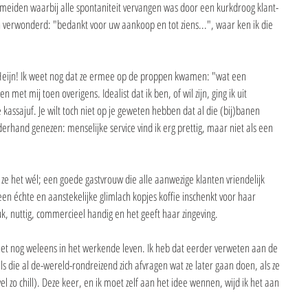
 meiden waarbij alle spontaniteit vervangen was door een kurkdroog klant-
 verwonderd: "bedankt voor uw aankoop en tot ziens...", waar ken ik die 
rt Heijn! Ik weet nog dat ze ermee op de proppen kwamen: "wat een 
n met mij toen overigens. Idealist dat ik ben, of wil zijn, ging ik uit 
 kassajuf. Je wilt toch niet op je geweten hebben dat al die (bij)banen 
erhand genezen: menselijke service vind ik erg prettig, maar niet als een 
ze het wél; een goede gastvrouw die alle aanwezige klanten vriendelijk 
een échte en aanstekelijke glimlach kopjes koffie inschenkt voor haar 
uk, nuttig, commercieel handig en het geeft haar zingeving.
het nog weleens in het werkende leven. Ik heb dat eerder verweten aan de 
ls die al de-wereld-rondreizend zich afvragen wat ze later gaan doen, als ze 
 zo chill). Deze keer, en ik moet zelf aan het idee wennen, wijd ik het aan 