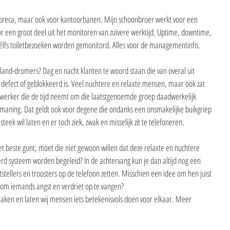
e horeca, maar ook voor kantoorbanen. Mijn schoonbroer werkt voor een 
or een groot deel uit het monitoren van zuivere werktijd. Uptime, downtime, 
 zélfs toiletbezoeken worden gemonitord. Alles voor de managementinfo.
land-dromers? Dag en nacht klanten te woord staan die van overal uit 
defect of geblokkeerd is. Veel nuchtere en relaxte mensen, maar ook zat 
werker die de tijd neemt om die laatstgenoemde groep daadwerkelijk 
rmaning. Dat geldt ook voor degene die ondanks een onsmakelijke buikgriep 
e steek wil laten en er toch ziek, zwak en misselijk zit te telefoneren.
 het beste gunt, moet die niet gewoon willen dat deze relaxte en nuchtere 
d systeem worden begeleid? In de achtervang kun je dan altijd nog een 
stellers en troosters op de telefoon zetten. Misschien een idee om hen juist 
n om iemands angst en verdriet op te vangen?
aken en laten wij mensen iets betekenisvols doen voor elkaar. Meer 