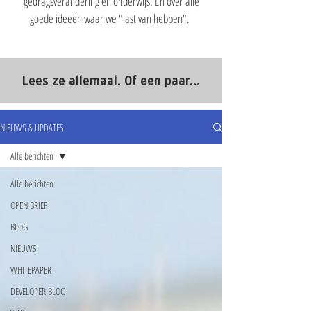
gedragsverandering en onderwijs. En over alle
goede ideeën waar we "last van hebben".
Lees ze allemaal. Of een paar...
NIEUWS & UPDATES
Alle berichten
Alle berichten
OPEN BRIEF
BLOG
NIEUWS
WHITEPAPER
DEVELOPER BLOG