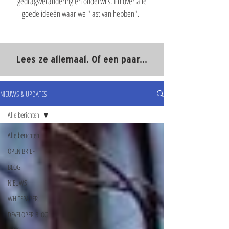
gedragsverandering en onderwijs. En over alle
goede ideeën waar we "last van hebben".
Lees ze allemaal. Of een paar...
NIEUWS & UPDATES
Alle berichten
Alle berichten
OPEN BRIEF
BLOG
NIEUWS
WHITEPAPER
DEVELOPER BLOG