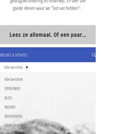
gedragsverandering en onderwijs. En over alle
goede ideeën waar we "last van hebben".
Lees ze allemaal. Of een paar...
NIEUWS & UPDATES
Alle berichten
Alle berichten
OPEN BRIEF
BLOG
NIEUWS
WHITEPAPER
DEVELOPER BLOG