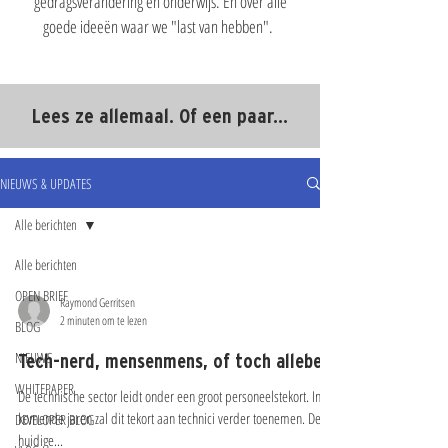
gedragsverandering en onderwijs. En over alle
goede ideeën waar we "last van hebben".
Lees ze allemaal. Of een paar...
NIEUWS & UPDATES
Alle berichten
Alle berichten
OPEN BRIEF
Raymond Gerritsen
2 minuten om te lezen
BLOG
NIEUWS
Tech-nerd, mensenmens, of toch allebei?
WHITEPAPER
De technische sector leidt onder een groot personeelstekort. In de
komende jaren zal dit tekort aan technici verder toenemen. De
DEVELOPER BLOG
huidige...