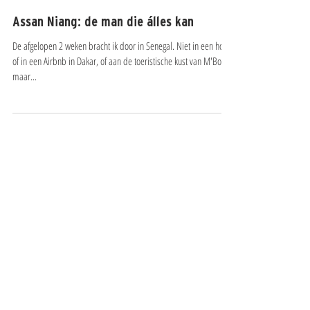
Assan Niang: de man die álles kan
De afgelopen 2 weken bracht ik door in Senegal. Niet in een hotel
of in een Airbnb in Dakar, of aan de toeristische kust van M'Bour,
maar...
‣ Ga naar de nieuwste Whitepaper
OOK INTERESSANT
‣ Over ons
‣ Wat we doen