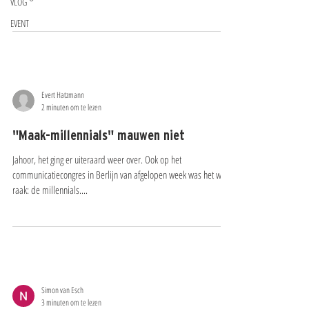
VLOG
EVENT
Evert Hatzmann
2 minuten om te lezen
"Maak-millennials"​ mauwen niet
Jahoor, het ging er uiteraard weer over. Ook op het
communicatiecongres in Berlijn van afgelopen week was het weer
raak: de millennials....
Simon van Esch
3 minuten om te lezen