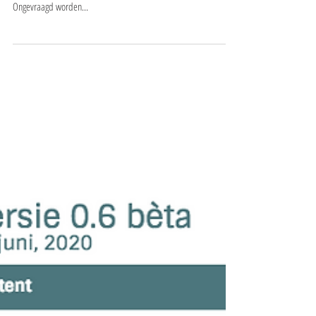
Medewerkersverbondenheid in 2021 Organisaties proberen met
met man en macht hun medewerkers te binden en boeien.
Ongevraagd worden...