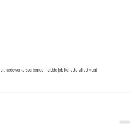
rek
medewerkersverbondenheid
de Job Reflector
affectiviteit