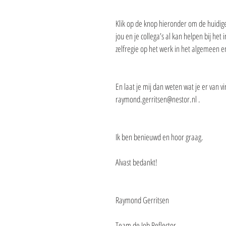
Klik op de knop hieronder om de huidige 
jou en je collega’s al kan helpen bij het
zelfregie op het werk in het algemeen e
En laat je mij dan weten wat je er van vi
raymond.gerritsen@nestor.nl .
Ik ben benieuwd en hoor graag.
Alvast bedankt!
Raymond Gerritsen
Team de Job Reflector