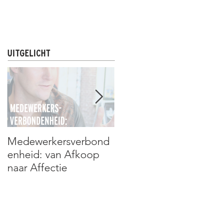
R
NIEUWS & UPDATES
CONTACT
UITGELICHT
Medewerkersverbond
Assan Niang: de man
enheid: van Afkoop
die álles kan
naar Affectie