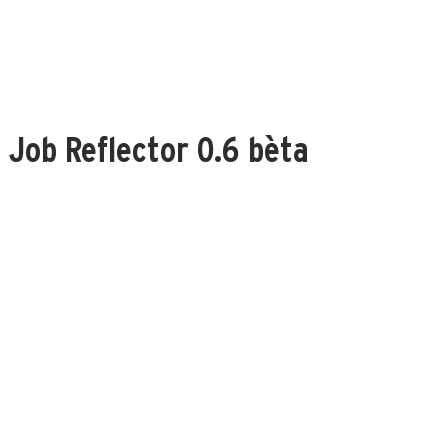
HOME
WAT WE DOEN
HOE WE HET DOEN
OVER NESTO
 Job Reflector 0.6 bèta