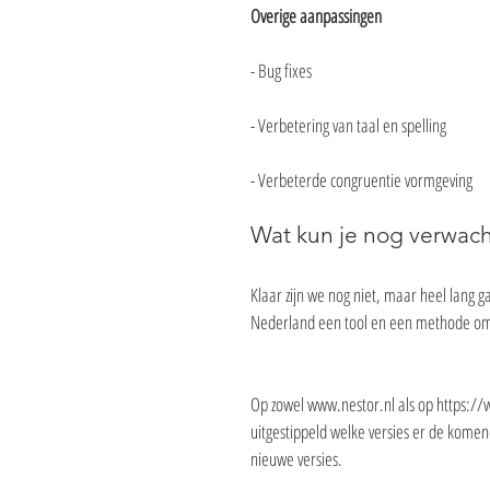
Overige aanpassingen
- Bug fixes
- Verbetering van taal en spelling
- Verbeterde congruentie vormgeving
Wat kun je nog verwac
Klaar zijn we nog niet, maar heel lang g
Nederland een tool en een methode om 
Op zowel www.nestor.nl als op https://w
uitgestippeld welke versies er de kome
nieuwe versies.