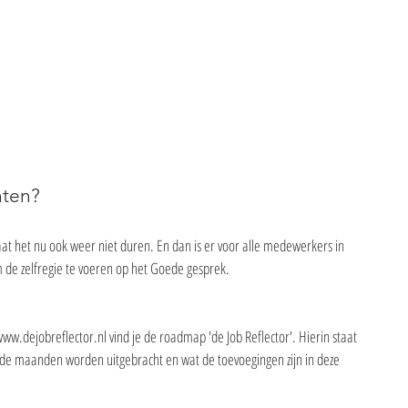
hten?
aat het nu ook weer niet duren. En dan is er voor alle medewerkers in 
de zelfregie te voeren op het Goede gesprek.
ww.dejobreflector.nl vind je de roadmap 'de Job Reflector'. Hierin staat 
nde maanden worden uitgebracht en wat de toevoegingen zijn in deze 