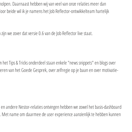
eholpen. Daarnaast hebben wij van veel van onze relaties meer dan 
oor beide wil ik je namens het Job Reflector-ontwikkelteam hartelijk 
zijn we zover dat versie 0.6 van de Job Reflector live staat.
. In het Tips & Tricks onderdeel staan enkele "news snippets" en blogs over 
ren van het Goede Gesprek, over zelfregie op je baan en over motivatie-
u en andere Nestor-relaties ontvingen hebben we zowel het basis-dashboard 
t. Met name om daarmee de user experience aanzienlijk te hebben kunnen 