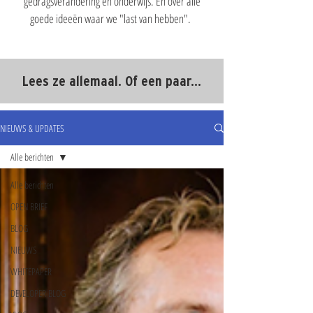
gedragsverandering en onderwijs. En over alle
goede ideeën waar we "last van hebben".
Lees ze allemaal. Of een paar...
NIEUWS & UPDATES
Alle berichten
Alle berichten
OPEN BRIEF
BLOG
NIEUWS
WHITEPAPER
DEVELOPER BLOG