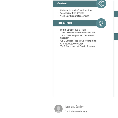
Raymond Gerritsen
2 minuten om te lezen