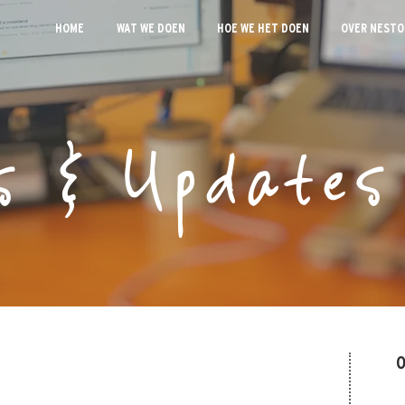
HOME
WAT WE DOEN
HOE WE HET DOEN
OVER NESTO
s & Updates
O