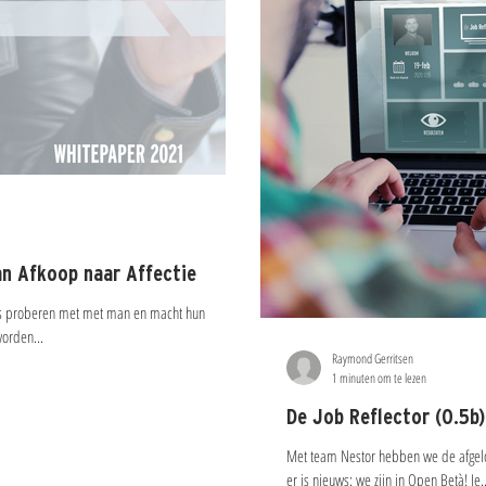
n Afkoop naar Affectie
s proberen met met man en macht hun
orden...
Raymond Gerritsen
1 minuten om te lezen
De Job Reflector (0.5b)
Met team Nestor hebben we de afgelop
er is nieuws: we zijn in Open Betà! Je..