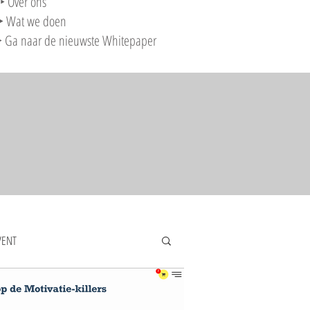
‣ Over ons
‣ Wat we doen
‣ Ga naar de nieuwste Whitepaper
VENT