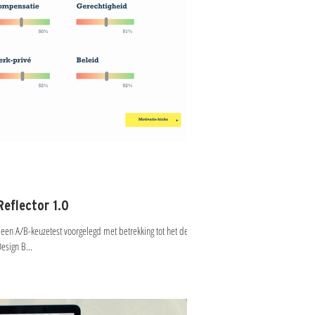
Reflector 1.0
n A/B-keuzetest voorgelegd met betrekking tot het design.
esign B...