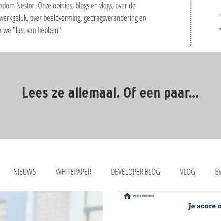
ndom Nestor. Onze opinies, blogs en vlogs, over de
 werkgeluk, over beeldvorming, gedragsverandering en
ar we "last van hebben".
Lees ze allemaal. Of een paar...
NIEUWS
WHITEPAPER
DEVELOPER BLOG
VLOG
E