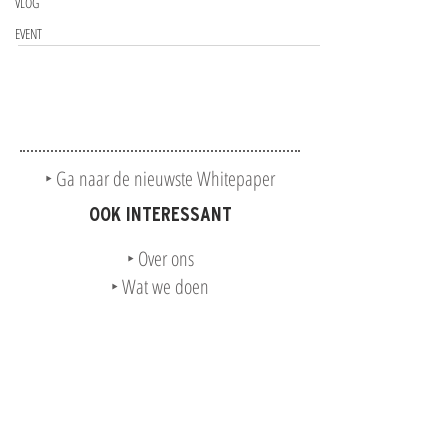
VLOG
EVENT
‣ Ga naar de nieuwste Whitepaper
OOK INTERESSANT
‣ Over ons
‣ Wat we doen
Wil je ergens over
praten?
We houden wel van een goed gesprek.