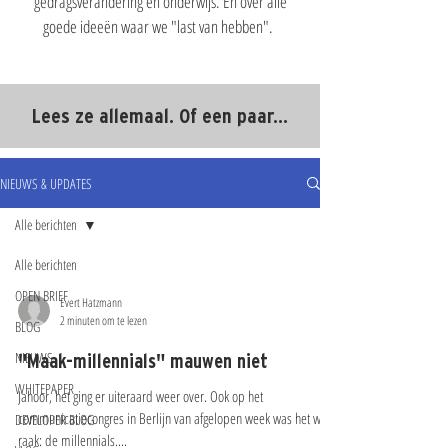
gedragsverandering en onderwijs. En over alle
goede ideeën waar we "last van hebben".
Lees ze allemaal. Of een paar...
NIEUWS & UPDATES
Alle berichten
Alle berichten
OPEN BRIEF
Evert Hatzmann
2 minuten om te lezen
BLOG
NIEUWS
"Maak-millennials"​ mauwen niet
WHITEPAPER
Jahoor, het ging er uiteraard weer over. Ook op het
communicatiecongres in Berlijn van afgelopen week was het weer
DEVELOPER BLOG
raak: de millennials....