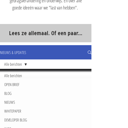
gedragsverandering en onderwijs. En over alle
goede ideeën waar we "last van hebben".
Lees ze allemaal. Of een paar...
NIEUWS & UPDATES
Alle berichten
Alle berichten
OPEN BRIEF
BLOG
NIEUWS
WHITEPAPER
DEVELOPER BLOG