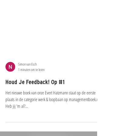
Simon van Esch
1 minuten om te lezen
Houd Je Feedback! Op #1
Het nieuwe boek van onze Evert Hatzmann staat op de eerste
plaats in de categorie werk & loopbaan op managementboek.nl!
Heb jij 'm al?...