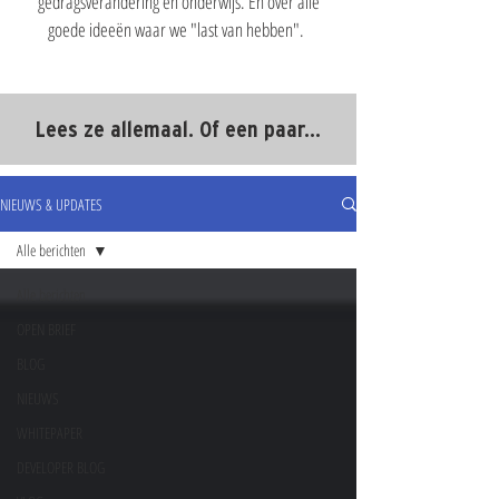
gedragsverandering en onderwijs. En over alle
goede ideeën waar we "last van hebben".
Lees ze allemaal. Of een paar...
NIEUWS & UPDATES
Alle berichten
Alle berichten
OPEN BRIEF
BLOG
NIEUWS
WHITEPAPER
DEVELOPER BLOG