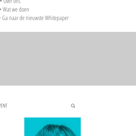
‣ Over ons
‣ Wat we doen
‣ Ga naar de nieuwste Whitepaper
VENT