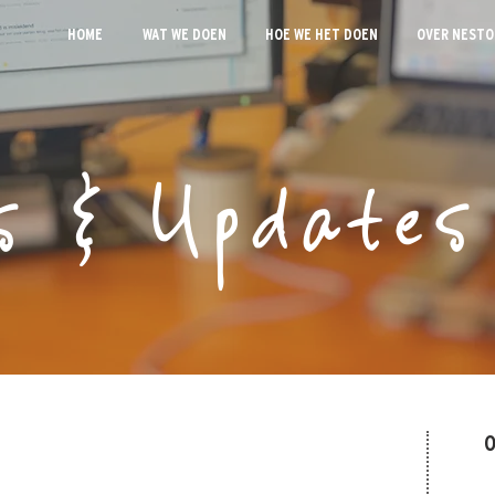
HOME
WAT WE DOEN
HOE WE HET DOEN
OVER NESTO
s & Updates
O