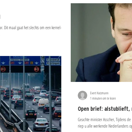
1
r. Dit maal gaat het slechts om een kernel-
.
Evert Hatzmann
1 minuten om te lezen
Open brief: alstublieft
Geachte minister Asscher, Tijdens de
riep u alle werkende Nederlanders o