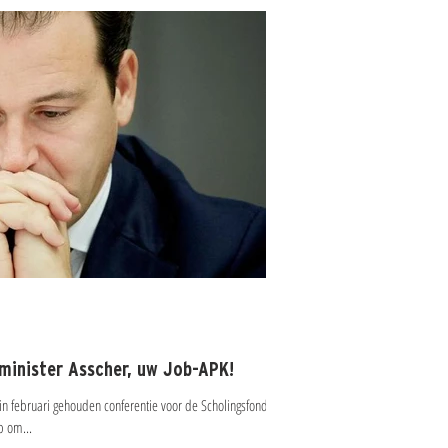
, minister Asscher, uw Job-APK!
 in februari gehouden conferentie voor de Scholingsfondsen
p om...