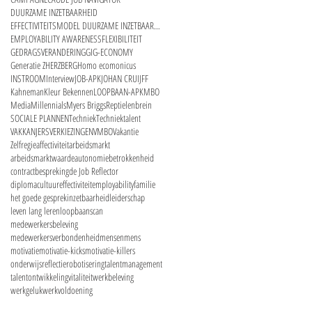
DUURZAME INZETBAARHEID
EFFECTIVITEITSMODEL DUURZAME INZETBAARHEID
EMPLOYABILITY AWARENESS
FLEXIBILITEIT
GEDRAGSVERANDERING
GIG-ECONOMY
Generatie Z
HERZBERG
Homo ecomonicus
INSTROOM
Interview
JOB-APK
JOHAN CRUIJFF
Kahneman
Kleur Bekennen
LOOPBAAN-APK
MBO
Media
Millennials
Myers Briggs
Reptielenbrein
SOCIALE PLANNEN
Techniek
Techniektalent
VAKKANJERS
VERKIEZINGEN
VMBO
Vakantie
Zelfregie
affectiviteit
arbeidsmarkt
arbeidsmarktwaarde
autonomie
betrokkenheid
contractbespreking
de Job Reflector
diplomacultuur
effectiviteit
employability
familie
het goede gesprek
inzetbaarheid
leiderschap
leven lang leren
loopbaanscan
medewerkersbeleving
medewerkersverbondenheid
mensenmens
motivatie
motivatie-kicks
motivatie-killers
onderwijs
reflectie
robotisering
talentmanagement
talentontwikkeling
vitaliteit
werkbeleving
werkgeluk
werkvoldoening