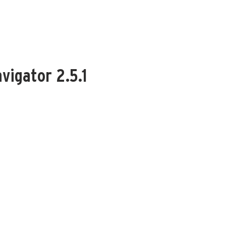
HOME
WAT WE DOEN
HOE WE HET DOEN
OVER NESTO
vigator 2.5.1