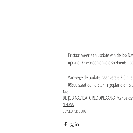
Er staat weer een update van de Job Nav
update. Er worden enkele snelheids-, co
Vanwege de update naar versie 2.5.1 is d
09:00 staat de herstart ingepland en is
Tags:
DE JOB NAVIGATOR
LOOPBAAN-APK
arbeid
NIEUWS
DEVELOPER BLOG