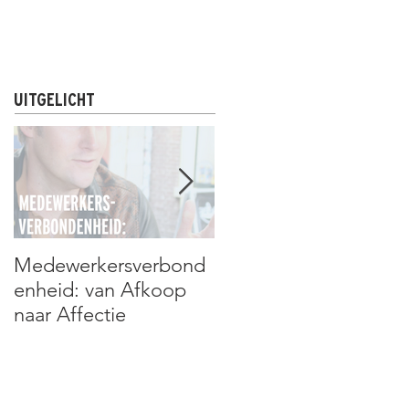
R
NIEUWS & UPDATES
CONTACT
UITGELICHT
Medewerkersverbond
Assan Niang: de man
enheid: van Afkoop
die álles kan
naar Affectie