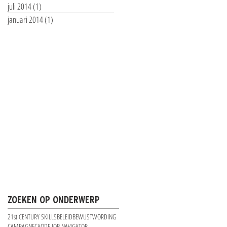
juli 2014
(1)
1 post
januari 2014
(1)
1 post
ZOEKEN OP ONDERWERP
21st CENTURY SKILLS
BELEID
BEWUSTWORDING
CAMPAGNE
CAO
DE JOB NAVIGATOR