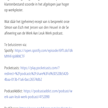
klantenbestand scoorde in het afgelopen jaar hoger 
op werkplezier. 
Wat dáár het (geheime) recept van is bespreekt onze 
SImon van Esch met 
Jeroen van den Heuvel
 in de 5e 
aflevering van de Werk Aan Leuk Werk podcast.
Te beluisteren via: 
Spotify: 
https://open.spotify.com/episode/6YTLdoTdk
MYHFnJd4RKCTF
Pocketcasts: 
https://play.pocketcasts.com/?
redirect=%2Fpodcasts%2Fshare%3Fid%3D520b5420-
4baa-013b-f1a6-0acc26574db2
PodcastAddict: 
https://podcastaddict.com/podcast/w
erk-aan-leuk-werk-podcast/4152090