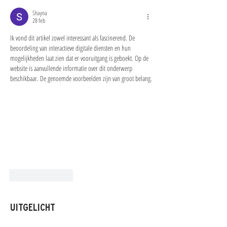
Shayna
28 feb
Ik vond dit artikel zowel interessant als fascinerend. De 
beoordeling van interactieve digitale diensten en hun 
mogelijkheden laat zien dat er vooruitgang is geboekt. Op de 
website is aanvullende informatie over dit onderwerp 
beschikbaar. De genoemde voorbeelden zijn van groot belang.
Like
Reageren
UITGELICHT