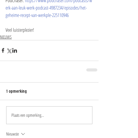
PodChaser: 
https://www.podchaser.com/podcasts/w
erk-aan-leuk-werk-podcast-4987234/episodes/het-
geheime-recept-van-werkple-225110946
Veel luisterplezier!
NIEUWS
1 opmerking
Plaats een opmerking...
Nieuwste