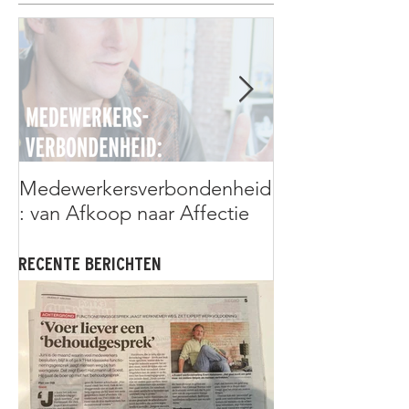
Medewerkersverbondenheid
Assan Niang: d
: van Afkoop naar Affectie
álles kan
RECENTE BERICHTEN