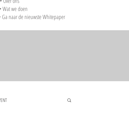
‣ Over ons
‣ Wat we doen
‣ Ga naar de nieuwste Whitepaper
VENT