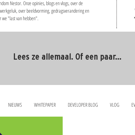
ndom Nestor. Onze opinies, blogs en vlogs, over de
 werkgeluk, over beeldvorming, gedragsverandering en
ar we "last van hebben".
Lees ze allemaal. Of een paar...
NIEUWS
WHITEPAPER
DEVELOPER BLOG
VLOG
E