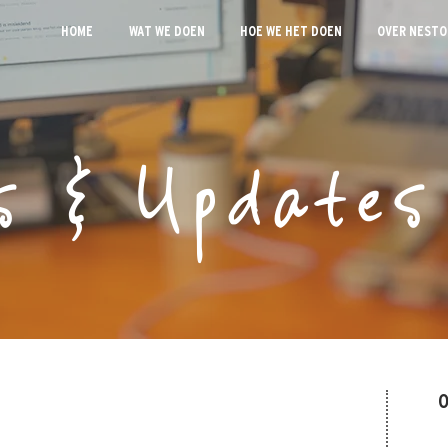
HOME
WAT WE DOEN
HOE WE HET DOEN
OVER NESTO
s & Updates
O