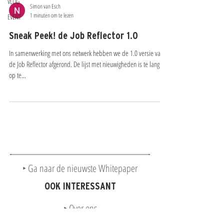
VLOG
Simon van Esch
1 minuten om te lezen
EVENT
Sneak Peek! de Job Reflector 1.0
In samenwerking met ons netwerk hebben we de 1.0 versie van
de Job Reflector afgerond. De lijst met nieuwigheden is te lang om
op te...
‣ Ga naar de nieuwste Whitepaper
OOK INTERESSANT
‣ Over ons
‣ Wat we doen