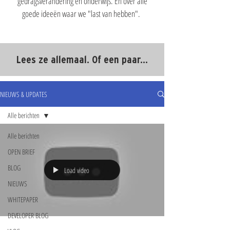
gedragsverandering en onderwijs. En over alle
goede ideeën waar we "last van hebben".
Lees ze allemaal. Of een paar...
NIEUWS & UPDATES
Alle berichten
Alle berichten
OPEN BRIEF
BLOG
Load video
NIEUWS
WHITEPAPER
DEVELOPER BLOG