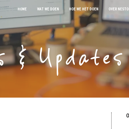
HOME
WAT WE DOEN
HOE WE HET DOEN
OVER NESTO
s & Updates
O