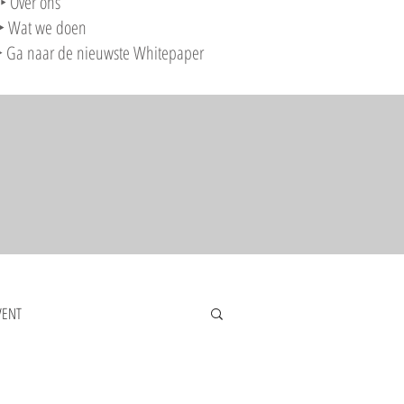
‣ Over ons
‣ Wat we doen
‣ Ga naar de nieuwste Whitepaper
VENT