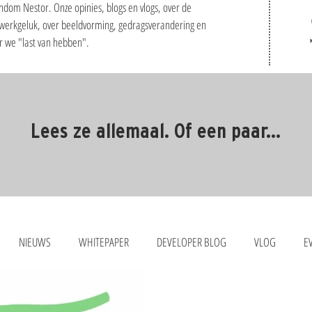
ndom Nestor. Onze opinies, blogs en vlogs, over de
 werkgeluk, over beeldvorming, gedragsverandering en
ar we "last van hebben".
Lees ze allemaal. Of een paar...
NIEUWS
WHITEPAPER
DEVELOPER BLOG
VLOG
E