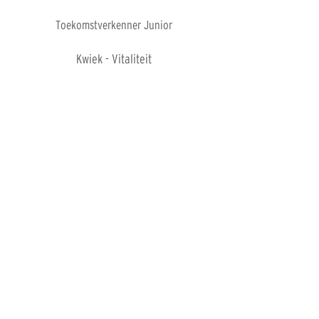
Toekomstverkenner Junior
Kwiek - Vitaliteit
Platform Duurzame Inzetbaarheid
OPLEIDING & TRAINING
21st Century Skills
Toekomstgericht Scholen
Taalcursus