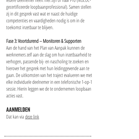
iedere deelnemer heeft met zijn of haar Pro (NOLOC-
gecertificeerde loopbaanprofessional). Samen stellen
zij in dit gesprek vast wat er naast de huidige
competenties en vaardigheden nodig is om in de
toekomst inzetbaar te blijven.
Fase 3: Voortdurend – Monitoren & Supporten
Aan de hand van het Plan van Aanpak kunnen de
werknemers zelf aan de slag om hun inzetbaarheid te
verhogen, passende bij- en nascholing te zoeken en
hierover het gesprek met hun leidinggevende aan te
gaan. De uitkomsten van het traject evalueren we met
elke individuele deelnemer in een telefonische 1-op-1
sessie. Hierin leggen we de te ondernemen loopbaan
acties vast.
AANMELDEN
Dat kan via
deze link