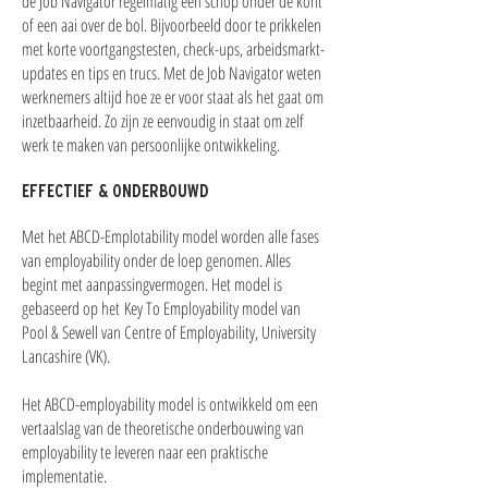
de Job Navigator regelmatig een schop onder de kont
of een aai over de bol. Bijvoorbeeld door te prikkelen
met korte voortgangstesten, check-ups, arbeidsmarkt-
updates en tips en trucs. Met de Job Navigator weten
werknemers altijd hoe ze er voor staat als het gaat om
inzetbaarheid. Zo zijn ze eenvoudig in staat om zelf
werk te maken van persoonlijke ontwikkeling.
EFFECTIEF & ONDERBOUWD
Met het ABCD-Emplotability model worden alle fases
van employability onder de loep genomen. Alles
begint met aanpassingvermogen. Het model is
gebaseerd op het ​Key To Employability model van
Pool & Sewell van Centre of Employability, University
Lancashire (VK).
Het ABCD-employability model is ontwikkeld om een
vertaalslag van de theoretische onderbouwing van
employability te leveren naar een praktische
implementatie.