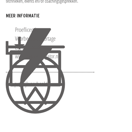
technieken, events en/of coachingsgesprekken.
MEER INFORMATIE
Proeflicentie
Voorbeeldrapportage
Lightboard video
www.dejobnavigator.nl
Een praktijkvoorbeeld