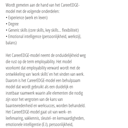
Wordt gemeten aan de hand van het CareerEDGE-
model met de volgende onderdelen:
• Experience (werk en leven)
• Degree
• Generic skills (core skills, key skills… flexibiliteit)
• Emotional intelligence (persoonlijkheid, werkstijl,
balans)
Het CareerEDGE-model neemt de onduidelijkheid weg
die rust op de term employability. Het model
voorkomt dat employability verward wordt met de
ontwikkeling van ‘work skills’ en het vinden van werk.
Daarom is het CareerEDGE-model een behulpzaam
model dat wordt gebruikt als een duidelijk en
inzetbaar raamwerk waarin alle elementen die nodig
zijn voor het vergroten van de kans van
baantevredenheid en werksucces, worden behandeld.
Het CareerEDGE-model gaat uit van werk- en
leefervaring, vakkennis, sleutel- en kernvaardigheden,
emotionele intelligentie (E.I), persoonlijkheid,