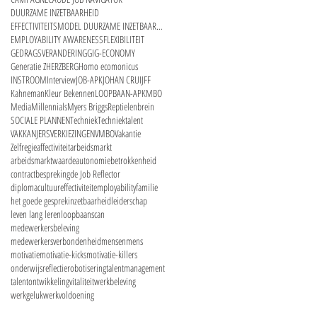
DUURZAME INZETBAARHEID
EFFECTIVITEITSMODEL DUURZAME INZETBAARHEID
EMPLOYABILITY AWARENESS
FLEXIBILITEIT
GEDRAGSVERANDERING
GIG-ECONOMY
Generatie Z
HERZBERG
Homo ecomonicus
INSTROOM
Interview
JOB-APK
JOHAN CRUIJFF
Kahneman
Kleur Bekennen
LOOPBAAN-APK
MBO
Media
Millennials
Myers Briggs
Reptielenbrein
SOCIALE PLANNEN
Techniek
Techniektalent
VAKKANJERS
VERKIEZINGEN
VMBO
Vakantie
Zelfregie
affectiviteit
arbeidsmarkt
arbeidsmarktwaarde
autonomie
betrokkenheid
contractbespreking
de Job Reflector
diplomacultuur
effectiviteit
employability
familie
het goede gesprek
inzetbaarheid
leiderschap
leven lang leren
loopbaanscan
medewerkersbeleving
medewerkersverbondenheid
mensenmens
motivatie
motivatie-kicks
motivatie-killers
onderwijs
reflectie
robotisering
talentmanagement
talentontwikkeling
vitaliteit
werkbeleving
werkgeluk
werkvoldoening