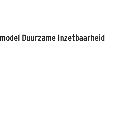
HOME
WAT WE DOEN
HOE WE HET DOEN
OVER NESTO
tsmodel Duurzame Inzetbaarheid