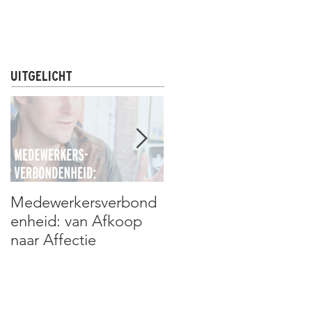
R
NIEUWS & UPDATES
CONTACT
UITGELICHT
Medewerkersverbond
Assan Niang: de man
enheid: van Afkoop
die álles kan
naar Affectie