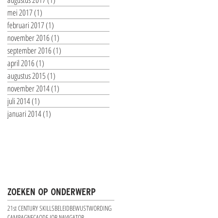
mei 2017
(1)
1 post
februari 2017
(1)
1 post
november 2016
(1)
1 post
september 2016
(1)
1 post
april 2016
(1)
1 post
augustus 2015
(1)
1 post
november 2014
(1)
1 post
juli 2014
(1)
1 post
januari 2014
(1)
1 post
ZOEKEN OP ONDERWERP
21st CENTURY SKILLS
BELEID
BEWUSTWORDING
CAMPAGNE
CAO
DE JOB NAVIGATOR