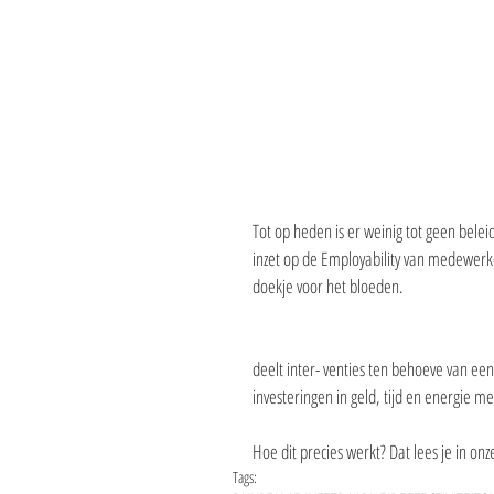
Tot op heden is er weinig tot geen bele
inzet op de Employability van medewerke
doekje voor het bloeden.
deelt inter- venties ten behoeve van ee
investeringen in geld, tijd en energie m
Hoe dit precies werkt? Dat lees je in onz
Tags: